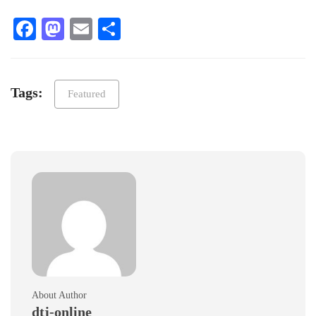
Facebook
Mastodon
Email
Teilen
Tags:
Featured
About Author
dtj-online