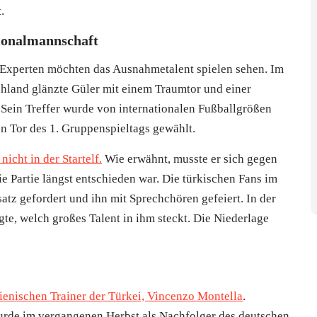
.
tionalmannschaft
 Experten möchten das Ausnahmetalent spielen sehen. Im
chland glänzte Güler mit einem Traumtor und einer
Sein Treffer wurde von internationalen Fußballgrößen
 Tor des 1. Gruppenspieltags gewählt.
icht in der Startelf.
Wie erwähnt, musste er sich gegen
ie Partie längst entschieden war. Die türkischen Fans im
atz gefordert und ihn mit Sprechchören gefeiert. In der
gte, welch großes Talent in ihm steckt. Die Niederlage
lienischen Trainer der Türkei, Vincenzo Montella
.
wurde im vergangenen Herbst als Nachfolger des deutschen