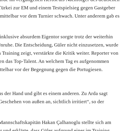
 Türkei zur EM und einem Testspielsieg gegen Gastgeber
nmittelbar vor dem Turnier schwach. Unter anderem gab es
inklusive absurdem Eigentor sorgte trotz der weiterhin
ruhe. Die Entscheidung, Güler nicht einzusetzen, wurde
n Training zeigt, verstärkte die Kritik weiter. Reporter von
egen das Top-Talent. An welchem Tag es aufgenommen
ittelbar vor der Begegnung gegen die Portugiesen.
us der Hand und gibt es einem anderen. Zu Arda sagt
eschehen von außen an, sichtlich irritiert“, so der
 Mannschaftskapitän Hakan Çalhanoglu stellte sich am
r und erklärte, dass Güler aufgrund einer im Training