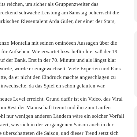
s reichen, um sicher als Gruppenzweiter das
chreckend schwache Leistung am Samstag beherrscht die
kischen Riesentalent Arda Güler, der einer der Stars,
cenzo Montella mit seinen ominösen Aussagen über die
 für Aufsehen. Wie erwartet bzw. befürchtet saß der 19-
f der Bank. Erst in der 70. Minute und als längst klar
 würde, wurde er eingewechselt. Viele Experten und Fans
tte, da er nicht den Eindruck machte angeschlagen zu
inwechselte, da das Spiel eh schon gelaufen war.
eues Level erreicht. Grund dafür ist ein Video, das Viral
 vom Rest der Mannschaft trennt und ihn zum Laufen
wohl nur wenigen anderen Ländern wäre ein solcher Vorfall
isiert, was sich in der vergangenen Saison auch in der
 überschatteten die Saison, und dieser Trend setzt sich