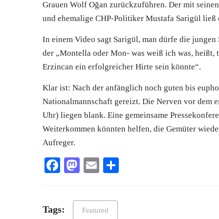
Grauen Wolf Oğan zurückzuführen. Der mit seinen 
und ehemalige CHP-Politiker Mustafa Sarigül ließ 
In einem Video sagt Sarigül, man dürfe die jungen S
der „Montella oder Mon- was weiß ich was, heißt, t
Erzincan ein erfolgreicher Hirte sein könnte“.
Klar ist: Nach der anfänglich noch guten bis euph
Nationalmannschaft gereizt. Die Nerven vor dem 
Uhr) liegen blank. Eine gemeinsame Pressekonfere
Weiterkommen könnten helfen, die Gemüter wieder
Aufreger.
Facebook
Mastodon
Email
Teilen
Tags:
Featured