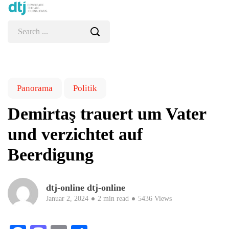
Panorama
Politik
Demirtaş trauert um Vater
und verzichtet auf
Beerdigung
dtj-online dtj-online
Januar 2, 2024
2 min read
5436 Views