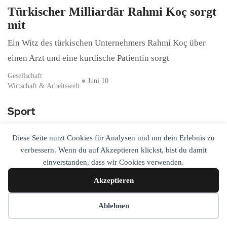
Türkischer Milliardär Rahmi Koç sorgt
mit
Ein Witz des türkischen Unternehmers Rahmi Koç über
einen Arzt und eine kurdische Patientin sorgt
Gesellschaft
Juni 10
Wirtschaft & Arbeitswelt
Sport
Sportereignisse, Persönlichkeiten und gesellschaftliche Impulse.
Diese Seite nutzt Cookies für Analysen und um dein Erlebnis zu
verbessern. Wenn du auf Akzeptieren klickst, bist du damit
dtj-online
einverstanden, dass wir Cookies verwenden.
„Ya Allah, bismillah,
Mohamed Salah“:
Akzeptieren
Trabzonspor
Sport
August 5
Cookie-Einstellungen
Ablehnen
dtj-online