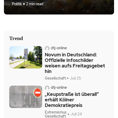
3 min read
2 min read
Politik
Sport
Politik
Technologie
Politik
2 min read
2 min read
4 min read
Trend
dtj-online
Novum in Deutschland:
Offizielle Infoschilder
weisen aufs Freitagsgebet
hin
Gesellschaft
Juli 25
dtj-online
„Keupstraße ist überall“
erhält Kölner
Demokratiepreis
Extremismus
Juli 24
Gesellschaft