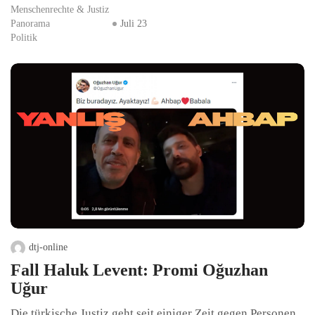
Menschenrechte & Justiz
Panorama
Juli 23
Politik
dtj-online
Fall Haluk Levent: Promi Oğuzhan
Uğur
Die türkische Justiz geht seit einiger Zeit gegen Personen