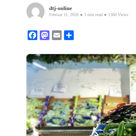
dtj-online
Februar 11, 2026
3 min read
1360 Views
Facebook
Mastodon
Email
Teilen