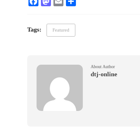
Facebook
Mastodon
Email
Teilen
Tags:
Featured
About Author
dtj-online