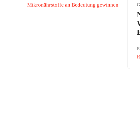
G
E
R