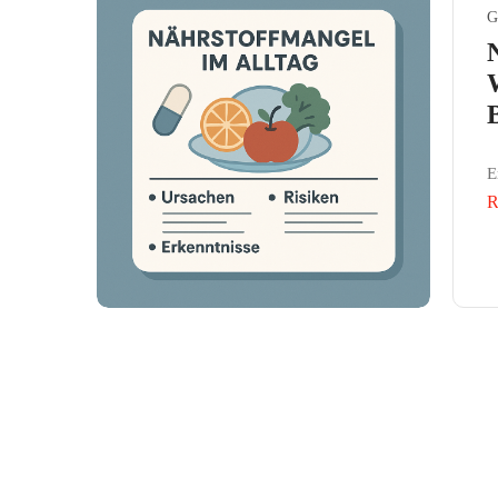
G
E
R