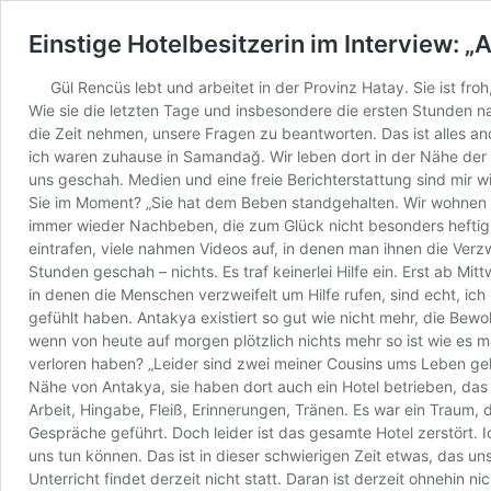
Einstige Hotelbesitzerin im Interview: „
Gül Rencüs lebt und arbeitet in der Provinz Hatay. Sie ist f
Wie sie die letzten Tage und insbesondere die ersten Stunden na
die Zeit nehmen, unsere Fragen zu beantworten. Das ist alles a
ich waren zuhause in Samandağ. Wir leben dort in der Nähe der 
uns geschah. Medien und eine freie Berichterstattung sind mir w
Sie im Moment? „Sie hat dem Beben standgehalten. Wir wohnen u
immer wieder Nachbeben, die zum Glück nicht besonders heftig s
eintrafen, viele nahmen Videos auf, in denen man ihnen die Verzw
Stunden geschah – nichts. Es traf keinerlei Hilfe ein. Erst ab 
in denen die Menschen verzweifelt um Hilfe rufen, sind echt, ic
gefühlt haben. Antakya existiert so gut wie nicht mehr, die Be
wenn von heute auf morgen plötzlich nichts mehr so ist wie es
verloren haben? „Leider sind zwei meiner Cousins ums Leben gek
Nähe von Antakya, sie haben dort auch ein Hotel betrieben, das 
Arbeit, Hingabe, Fleiß, Erinnerungen, Tränen. Es war ein Traum,
Gespräche geführt. Doch leider ist das gesamte Hotel zerstört. I
uns tun können. Das ist in dieser schwierigen Zeit etwas, das uns
Unterricht findet derzeit nicht statt. Daran ist derzeit ohnehin