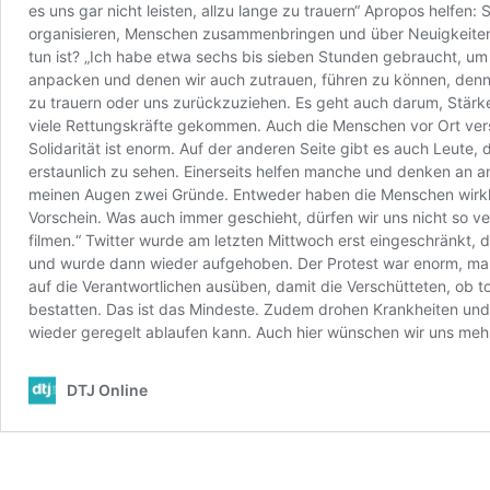
es uns gar nicht leisten, allzu lange zu trauern“ Apropos helf
organisieren, Menschen zusammenbringen und über Neuigkeiten o
tun ist? „Ich habe etwa sechs bis sieben Stunden gebraucht, um 
anpacken und denen wir auch zutrauen, führen zu können, denn da
zu trauern oder uns zurückzuziehen. Es geht auch darum, Stärke 
viele Rettungskräfte gekommen. Auch die Menschen vor Ort versu
Solidarität ist enorm. Auf der anderen Seite gibt es auch Leute
erstaunlich zu sehen. Einerseits helfen manche und denken an 
meinen Augen zwei Gründe. Entweder haben die Menschen wirklich
Vorschein. Was auch immer geschieht, dürfen wir uns nicht so ver
filmen.“ Twitter wurde am letzten Mittwoch erst eingeschränkt, 
und wurde dann wieder aufgehoben. Der Protest war enorm, man h
auf die Verantwortlichen ausüben, damit die Verschütteten, ob
bestatten. Das ist das Mindeste. Zudem drohen Krankheiten und 
wieder geregelt ablaufen kann. Auch hier wünschen wir uns meh
DTJ Online