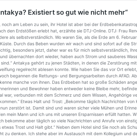
Antakya? Existiert so gut wie nicht mehr“
roh, noch am Leben zu sein, ihr Hotel ist aber bei der Erdbebenkatas
ch den Erdstößen erlebt hat, erzählte sie DTJ-Online. DTJ: Frau Renc
ndere als selbstverständlich. Wo waren Sie, als die Erde am 6. Febr
Küste. Durch das Beben wurden wir wach und sind sofort auf die Stra
ichtig, besonders jetzt, daher war es für mich selbstverständlich, 
nd übernachten dort wieder, haben auch Strom und sauberes Wasser, 
ind.“ Antakya gehört zu jenen Städten, in denen die Zerstörung mit 
eiflung regelrecht ablesen konnte. Wie haben Sie das vor Ort erlebt,
Mittwoch begannen die Rettungs- und Bergungsarbeiten durch AFAD. Abe
h kenne manche von ihnen. Das Erdbeben hat so große Schäden angeric
wohnerinnen und Bewohner haben entweder keine Bleibe mehr, befinde
 mal war, verbunden mit dem Schmerz und dem Wissen, Angehörige ve
ommen.“ Etwas Halt und Trost: „Bekomme täglich Nachrichten von Hote
nun zerstört ist. Damit sind und waren sicher viele Mühen und Erinne
 den mein Mann und ich uns mit unseren Ersparnissen erfüllt hatten. 
ch bekomme aber täglich so viele Nachrichten und Anrufe von einstige
 etwas Trost und Halt gibt.“ Neben dem Hotel sind Sie noch als Schulr
 nicht zu denken. Ich stehe aber im Austausch mit dem Kollegium und 