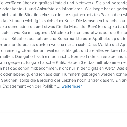
en: Sie verfügen über ein großes Umfeld und Netzwerk. Sie sind beso
der Kontakt- und Anlaufstellen informieren. Wie lange hat es geda
mich auf die Situation einzustellen. Als gut vernetztes Paar haben 
s ist auch wichtig in solch einer Krise. Die Menschen brauchen uns,
zu demonstrieren und etwas für die Moral der Bevölkerung zu tun. D
chen wie Sie mit eigenen Mitteln zu helfen und etwas auf die Beine 
, die die Situation ausnutzen und Supermärkte oder Apotheken plünder
andere, andererseits denken welche nur an sich. Dass Märkte und A
 einen großen Bedarf, weil es nichts gibt und sie alles verloren h
halten. Das gehört sich einfach nicht. Ebenso finde ich es aber nicht
dann gesperrt. Es gab harsche Kritik. Haben Sie das mitbekommen vor
at das schon mitbekommen, nicht nur in der digitalen Welt.“ Was er
 tot oder lebendig, endlich aus den Trümmern geborgen werden könne
Seuchen, sollte die Bergung der Leichen noch länger dauern. Ein and
Einstige
r Engagement von der Politik.“ …
weiterlesen
Hotelbesitzerin
im
Interview:
„Antakya?
Existiert
so