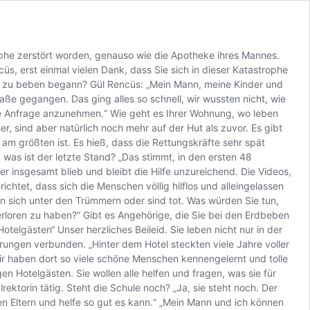
trophe zerstört worden, genauso wie die Apotheke ihres Mannes.
üs, erst einmal vielen Dank, dass Sie sich in dieser Katastrophe
uar zu beben begann? Gül Rencüs: „Mein Mann, meine Kinder und
ße gegangen. Das ging alles so schnell, wir wussten nicht, wie
Ihre Anfrage anzunehmen.“ Wie geht es Ihrer Wohnung, wo leben
sind aber natürlich noch mehr auf der Hut als zuvor. Es gibt
am größten ist. Es hieß, dass die Rettungskräfte sehr spät
 was ist der letzte Stand? „Das stimmt, in den ersten 48
r insgesamt blieb und bleibt die Hilfe unzureichend. Die Videos,
htet, dass sich die Menschen völlig hilflos und alleingelassen
n sich unter den Trümmern oder sind tot. Was würden Sie tun,
rloren zu haben?“ Gibt es Angehörige, die Sie bei den Erdbeben
lgästen“ Unser herzliches Beileid. Sie leben nicht nur in der
rungen verbunden. „Hinter dem Hotel steckten viele Jahre voller
Wir haben dort so viele schöne Menschen kennengelernt und tolle
n Hotelgästen. Sie wollen alle helfen und fragen, was sie für
ektorin tätig. Steht die Schule noch? „Ja, sie steht noch. Der
den Eltern und helfe so gut es kann.“ „Mein Mann und ich können