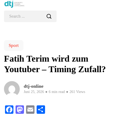
Sport
Fatih Terim wird zum
Youtuber – Timing Zufall?
dtj-online
Juni 25, 2026
6 min read
261 Views
Facebook
Mastodon
Email
Teilen