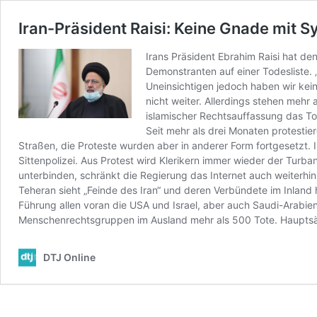
Iran-Präsident Raisi: Keine Gnade mit
Irans Präsident Ebrahim Raisi hat d
Demonstranten auf einer Todesliste.
Uneinsichtigen jedoch haben wir kein
nicht weiter. Allerdings stehen mehr
islamischer Rechtsauffassung das To
Seit mehr als drei Monaten protest
Straßen, die Proteste wurden aber in anderer Form fortgesetzt.
Sittenpolizei. Aus Protest wird Klerikern immer wieder der Turb
unterbinden, schränkt die Regierung das Internet auch weiterh
Teheran sieht „Feinde des Iran“ und deren Verbündete im Inland h
Führung allen voran die USA und Israel, aber auch Saudi-Arabie
Menschenrechtsgruppen im Ausland mehr als 500 Tote. Hauptsäc
DTJ Online