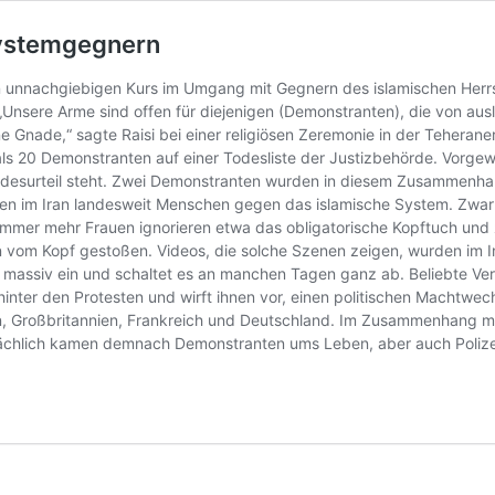
 Systemgegnern
en unnachgiebigen Kurs im Umgang mit Gegnern des islamischen Herr
 „Unsere Arme sind offen für diejenigen (Demonstranten), die von a
e Gnade,“ sagte Raisi bei einer religiösen Zeremonie in der Teheraner
 als 20 Demonstranten auf einer Todesliste der Justizbehörde. Vorg
desurteil steht. Zwei Demonstranten wurden in diesem Zusammenhang 
ieren im Iran landesweit Menschen gegen das islamische System. Zw
 Immer mehr Frauen ignorieren etwa das obligatorische Kopftuch und 
an vom Kopf gestoßen. Videos, die solche Szenen zeigen, wurden im In
in massiv ein und schaltet es an manchen Tagen ganz ab. Beliebte V
inter den Protesten und wirft ihnen vor, einen politischen Machtwech
n, Großbritannien, Frankreich und Deutschland. Im Zusammenhang mit
hlich kamen demnach Demonstranten ums Leben, aber auch Polizei-