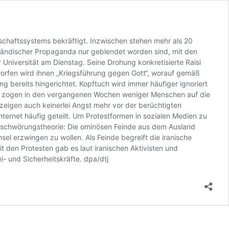
schaftssystems bekräftigt. Inzwischen stehen mehr als 20
usländischer Propaganda nur geblendet worden sind, mit den
 Universität am Dienstag. Seine Drohung konkretisierte Raisi
eworfen wird ihnen „Kriegsführung gegen Gott“, worauf gemäß
bereits hingerichtet. Kopftuch wird immer häufiger ignoriert
ar zogen in den vergangenen Wochen weniger Menschen auf die
zeigen auch keinerlei Angst mehr vor der berüchtigten
ternet häufig geteilt. Um Protestformen in sozialen Medien zu
erschwörungstheorie: Die ominösen Feinde aus dem Ausland
sel erzwingen zu wollen. Als Feinde begreift die iranische
 den Protesten gab es laut iranischen Aktivisten und
 und Sicherheitskräfte. dpa/dtj