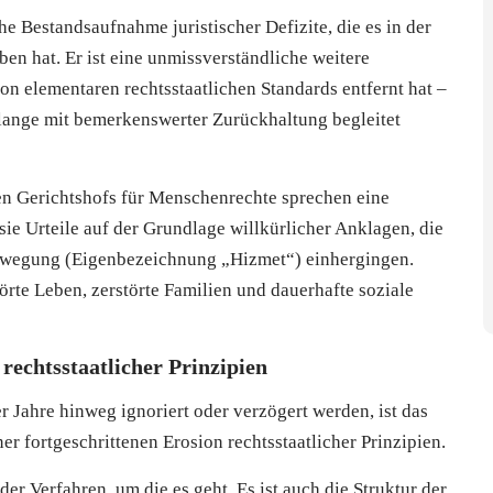
he Bestandsaufnahme juristischer Defizite, die es in der
en hat. Er ist eine unmissverständliche weitere
n elementaren rechtsstaatlichen Standards entfernt hat –
 lange mit bemerkenswerter Zurückhaltung begleitet
en Gerichtshofs für Menschenrechte sprechen eine
sie Urteile auf der Grundlage willkürlicher Anklagen, die
ewegung (Eigenbezeichnung „Hizmet“) einhergingen.
örte Leben, zerstörte Familien und dauerhafte soziale
rechtsstaatlicher Prinzipien
 Jahre hinweg ignoriert oder verzögert werden, ist das
r fortgeschrittenen Erosion rechtsstaatlicher Prinzipien.
der Verfahren, um die es geht. Es ist auch die Struktur der