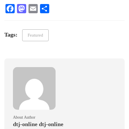
Facebook
Mastodon
Email
Teilen
Tags:
Featured
About Author
dtj-online dtj-online