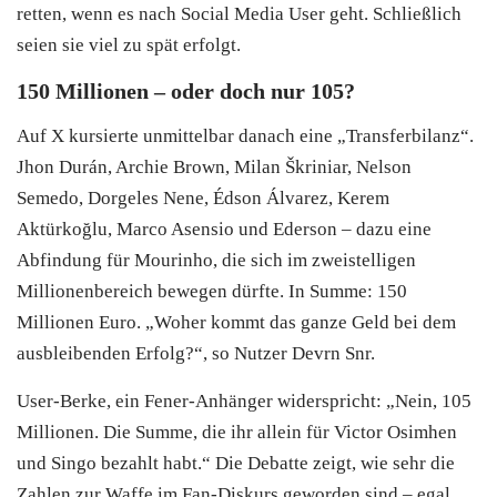
retten, wenn es nach Social Media User geht. Schließlich
seien sie viel zu spät erfolgt.
150 Millionen – oder doch nur 105?
Auf X kursierte unmittelbar danach eine „Transferbilanz“.
Jhon Durán, Archie Brown, Milan Škriniar, Nelson
Semedo, Dorgeles Nene, Édson Álvarez, Kerem
Aktürkoğlu, Marco Asensio und Ederson – dazu eine
Abfindung für Mourinho, die sich im zweistelligen
Millionenbereich bewegen dürfte. In Summe: 150
Millionen Euro. „Woher kommt das ganze Geld bei dem
ausbleibenden Erfolg?“, so Nutzer Devrn Snr.
User-Berke, ein Fener-Anhänger widerspricht: „Nein, 105
Millionen. Die Summe, die ihr allein für Victor Osimhen
und Singo bezahlt habt.“ Die Debatte zeigt, wie sehr die
Zahlen zur Waffe im Fan-Diskurs geworden sind – egal,