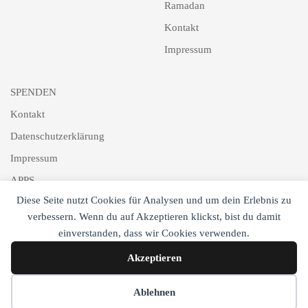
Ramadan
Kontakt
Impressum
SPENDEN
Kontakt
Datenschutzerklärung
Impressum
APPS
Diese Seite nutzt Cookies für Analysen und um dein Erlebnis zu
Schlagworte
verbessern. Wenn du auf Akzeptieren klickst, bist du damit
Newsletter
einverstanden, dass wir Cookies verwenden.
Akzeptieren
Cookie-Einstellungen
Ablehnen
Copyright © DTJ Online 2017-2025. All Rights Reserved