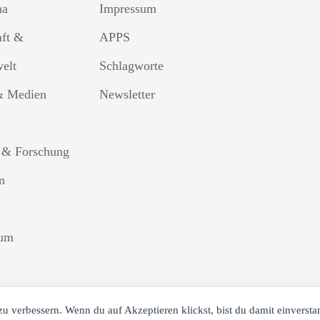
ma
Impressum
aft &
APPS
welt
Schlagworte
& Medien
Newsletter
 & Forschung
n
sum
zu verbessern. Wenn du auf Akzeptieren klickst, bist du damit einverst