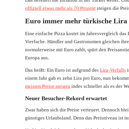
Das befeuert die Inflation in der Türkei weiter. 
offiziell etwas mehr als 70 Prozent
steigen die Prei
Euro immer mehr türkische Lira
Eine einfache Pizza kostet im Jahresvergleich das 
Vierfache. Händler und Gastronomen gleichen ihre P
normalerweise mit Euro zahlt, spürt den Preisansti
Europa aus.
Das heißt: Ein Euro ist aufgrund des
Lira-Verfalls
i
einem Jahr gab es zehn Lira pro Euro, nun bekomm
meisten Preise steigen
indes schneller als es der W
Neuer Besucher-Rekord erwartet
Zwar haben sich die Preise verteuert. Dennoch blei
günstiges Urlaubsland. Denn das Preisniveau ist in