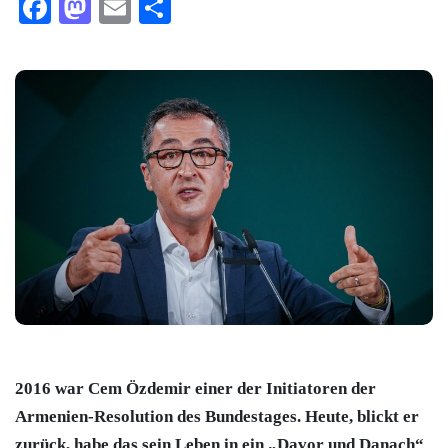
Facebook
Mastodon
Email
Teilen
2016 war Cem Özdemir einer der Initiatoren der
Armenien-Resolution des Bundestages. Heute, blickt er
zurück, habe das sein Leben in ein „Davor und Danach“