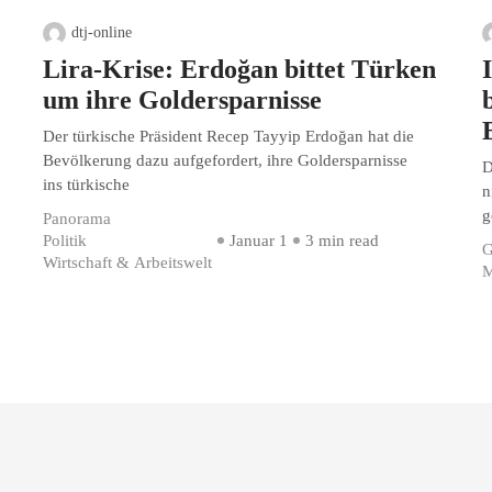
dtj-online
Lira-Krise: Erdoğan bittet Türken
um ihre Goldersparnisse
Der türkische Präsident Recep Tayyip Erdoğan hat die
Bevölkerung dazu aufgefordert, ihre Goldersparnisse
D
ins türkische
n
g
Panorama
Politik
Januar 1
3 min read
G
Wirtschaft & Arbeitswelt
M