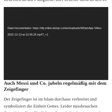
Video-
Media error: Format(s) not supported or source(s)
Player
not found
Datei herunterladen: https://dtj-online.de/wp-content/uploads/WhatsApp-Video-
2022-12-13-at-15.59.25.mp4?_=1
Auch Messi und Co. jubeln regelmäßig mit dem
Zeigefinger
Der Zeigefinger ist im Islam durchaus verbreitet und
symbolisiert die Einheit Gottes. Leider missbrauchen