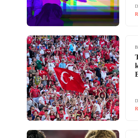
D
R
B
D
R