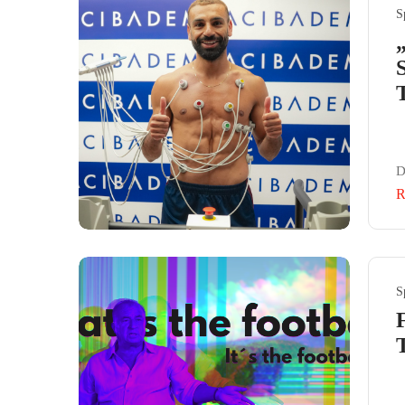
S
D
R
S