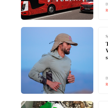
D
R
S
D
R