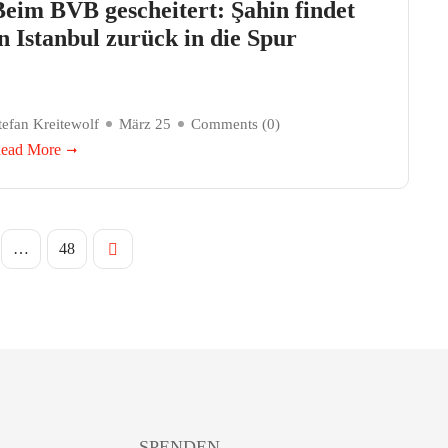
Beim BVB gescheitert: Şahin findet
in Istanbul zurück in die Spur
tefan Kreitewolf
März 25
Comments (
0
)
ead More
…
48
SPENDEN