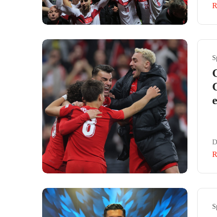
R
S
D
R
S