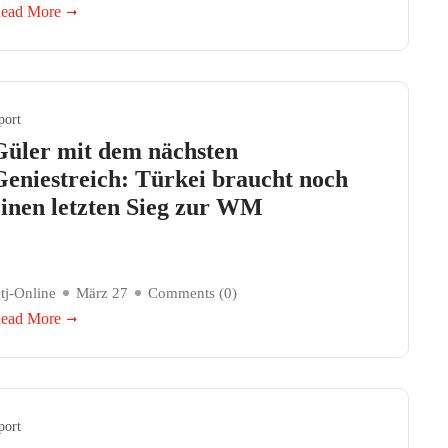
ead More
port
Güler mit dem nächsten
Geniestreich: Türkei braucht noch
einen letzten Sieg zur WM
tj-Online
März 27
Comments (
0
)
ead More
port