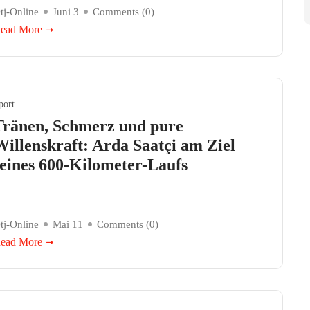
tj-Online
Juni 3
Comments (
0
)
ead More
port
Tränen, Schmerz und pure
Willenskraft: Arda Saatçi am Ziel
seines 600-Kilometer-Laufs
tj-Online
Mai 11
Comments (
0
)
ead More