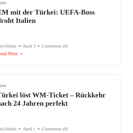
port
EM mit der Türkei: UEFA-Boss
roht Italien
tj-Online
April 3
Comments (
0
)
ead More
port
Türkei löst WM-Ticket – Rückkehr
nach 24 Jahren perfekt
tj-Online
April 1
Comments (
0
)