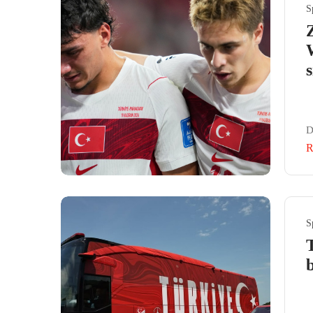
S
s
D
R
S