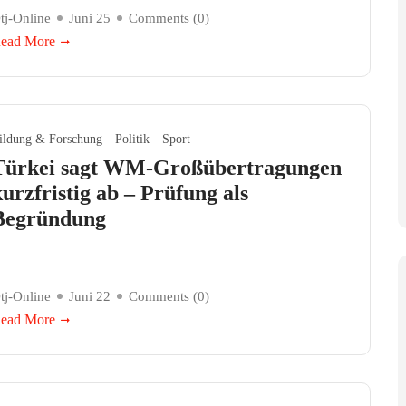
tj-Online
Juni 25
Comments (
0
)
ead More
ildung & Forschung
Politik
Sport
Türkei sagt WM-Großübertragungen
kurzfristig ab – Prüfung als
Begründung
tj-Online
Juni 22
Comments (
0
)
ead More