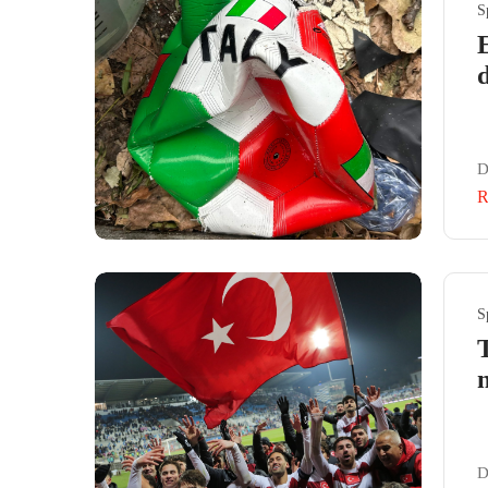
S
d
D
R
S
D