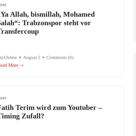
port
„Ya Allah, bismillah, Mohamed
Salah“: Trabzonspor steht vor
Transfercoup
tj-Online
August 5
Comments (
0
)
ead More
port
Fatih Terim wird zum Youtuber –
Timing Zufall?