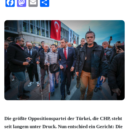
Facebook
Mastodon
Email
Teilen
Die größte Oppositionspartei der Türkei, die
CHP,
steht
seit langem unter Druck. Nun entschied ein Gericht: Die