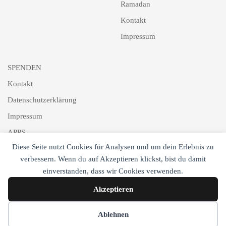
Ramadan
Kontakt
Impressum
SPENDEN
Kontakt
Datenschutzerklärung
Impressum
APPS
Diese Seite nutzt Cookies für Analysen und um dein Erlebnis zu
Schlagworte
verbessern. Wenn du auf Akzeptieren klickst, bist du damit
Newsletter
einverstanden, dass wir Cookies verwenden.
Akzeptieren
Cookie-Einstellungen
Ablehnen
Copyright © DTJ Online 2017-2025. All Rights Reserved