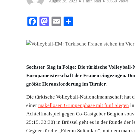
August 28, 2023
1 min read
30360 Views
Facebook
Mastodon
Email
Teilen
Sechster Sieg in Folge: Die türkische Volleyball
Europameisterschaft der Frauen eingezogen. Dort
größte Herausforderung im Turnier.
Die türkische Volleyball-Nationalmannschaft hat da
einer
makellosen Gruppenphase mit fünf Siegen
in
Achtelfinalspiel gegen Co-Gastgeber Belgien souve
25:15, 32:30) in Brüssel geht es in der Runde der 
Gegner für die „Filenin Sultanları“, mit dem man si