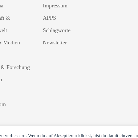
ma
Impressum
aft &
APPS
welt
Schlagworte
& Medien
Newsletter
 & Forschung
n
sum
zu verbessern. Wenn du auf Akzeptieren klickst, bist du damit einverst