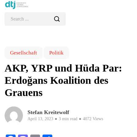
Gesellschaft
Politik
AKP, YRP und Hüda Par:
Erdoğans Koalition des
Grauens
Stefan Kreitewolf
April 13, 2023
3 min read
4072 Views