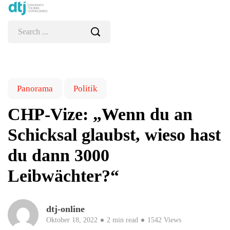
Panorama
Politik
CHP-Vize: „Wenn du an
Schicksal glaubst, wieso hast
du dann 3000
Leibwächter?“
dtj-online
Oktober 18, 2022
2 min read
1542 Views