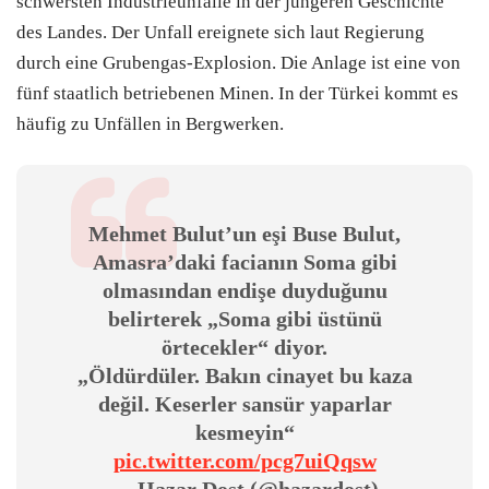
schwersten Industrieunfälle in der jüngeren Geschichte
des Landes. Der Unfall ereignete sich laut Regierung
durch eine Grubengas-Explosion. Die Anlage ist eine von
fünf staatlich betriebenen Minen. In der Türkei kommt es
häufig zu Unfällen in Bergwerken.
Mehmet Bulut’un eşi Buse Bulut,
Amasra’daki facianın Soma gibi
olmasından endişe duyduğunu
belirterek „Soma gibi üstünü
örtecekler“ diyor.
„Öldürdüler. Bakın cinayet bu kaza
değil. Keserler sansür yaparlar
kesmeyin“
pic.twitter.com/pcg7uiQqsw
— Hazar Dost (@hazardost)