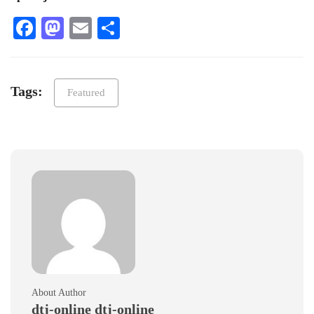
Facebook
Mastodon
Email
Teilen
Tags:
Featured
About Author
dtj-online dtj-online