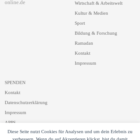
online.de
Wirtschaft & Arbeitswelt
Kultur & Medien
Sport
Bildung & Forschung
Ramadan
Kontakt
Impressum
SPENDEN
Kontakt
Datenschutzerklärung
Impressum
APPS
Diese Seite nutzt Cookies für Analysen und um dein Erlebnis zu
Schlagworte
verbessern. Wenn du auf Akzeptieren klickst, bist du damit