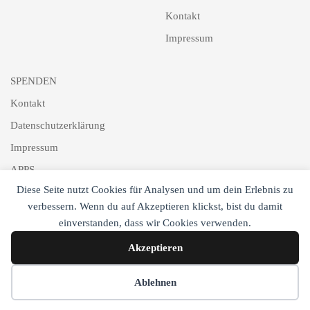
Kontakt
Impressum
SPENDEN
Kontakt
Datenschutzerklärung
Impressum
APPS
Diese Seite nutzt Cookies für Analysen und um dein Erlebnis zu
Schlagworte
verbessern. Wenn du auf Akzeptieren klickst, bist du damit
Newsletter
einverstanden, dass wir Cookies verwenden.
Akzeptieren
Cookie-Einstellungen
Ablehnen
Copyright © DTJ Online 2017-2025. All Rights Reserved