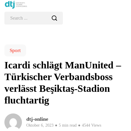
Sport
Icardi schlägt ManUnited –
Türkischer Verbandsboss
verlässt Beşiktaş-Stadion
fluchtartig
dtj-online
Oktober 6, 2023
5 min read
4544 Views