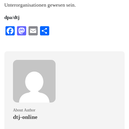
Unterorganisationen gewesen sein.
dpa/dtj
Facebook
Mastodon
Email
Teilen
About Author
dtj-online