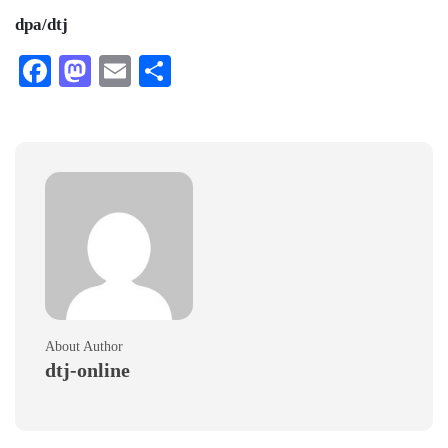
dpa/dtj
Facebook
Mastodon
Email
Teilen
About Author
dtj-online