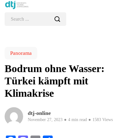
Panorama
Bodrum ohne Wasser:
Türkei kämpft mit
Klimakrise
dtj-online
November 27, 2023
4 min read
1583 Views