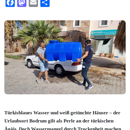
Facebook
Mastodon
Email
Teilen
Türkisblaues Wasser und weiß getünchte Häuser – der
Urlaubsort
Bodrum
gilt als Perle an der türkischen
Ägäis. Doch Wassermangel durch Trockenheit machen