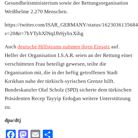
Gesundheitsministerium sowie der Rettungsorganisation
Weißhelme 2.270 Menschen.
https://twitter.com/ISAR_GERMANY/status/162303613568
s=20&t=7hYTyhXlNqIJh9jybxXihg
Auch
deutsche Hilfsteams nahmen ihren Einsatz
auf.
Helfer der Organisation I.S.A.R. seien an der Rettung einer
verschütteten Frau beteiligt gewesen, teilte die
Organisation mit, die in der heftig getroffenen Stadt
Kırıkhan nahe der türkisch-syrischen Grenze hilft.
Bundeskanzler Olaf Scholz (SPD) sicherte dem türkischen
Präsidenten Recep Tayyip Erdoğan weitere Unterstützung
zu.
dpa/dtj
Facebook
Mastodon
Email
Teilen