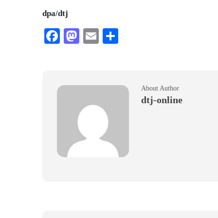
dpa/dtj
Facebook
Mastodon
Email
Teilen
About Author
dtj-online