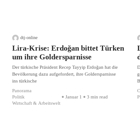
dtj-online
Lira-Krise: Erdoğan bittet Türken
um ihre Goldersparnisse
Der türkische Präsident Recep Tayyip Erdoğan hat die
D
Bevölkerung dazu aufgefordert, ihre Goldersparnisse
g
ins türkische
B
Panorama
C
Politik
Januar 1
3 min read
P
Wirtschaft & Arbeitswelt