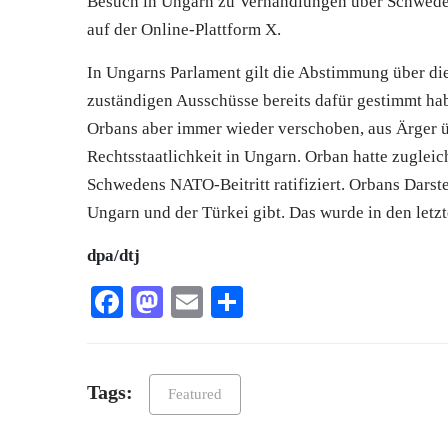
Besuch in Ungarn zu Verhandlungen über Schweden
auf der Online-Plattform X.
In Ungarns Parlament gilt die Abstimmung über d
zuständigen Ausschüsse bereits dafür gestimmt ha
Orbans aber immer wieder verschoben, aus Ärger 
Rechtsstaatlichkeit in Ungarn. Orban hatte zugleich 
Schwedens NATO-Beitritt ratifiziert. Orbans Darste
Ungarn und der
Türkei
gibt. Das wurde in den letz
dpa/dtj
Facebook
Mastodon
Email
Teilen
Tags:
Featured