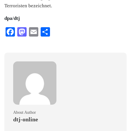
Terroristen bezeichnet.
dpa/dtj
Facebook
Mastodon
Email
Teilen
About Author
dtj-online