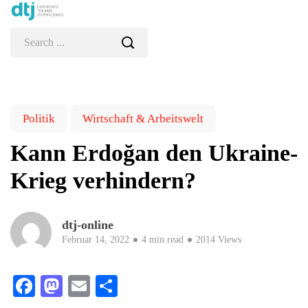
Politik
Wirtschaft & Arbeitswelt
Kann Erdoğan den Ukraine-
Krieg verhindern?
dtj-online
Februar 14, 2022
4 min read
2014 Views
Facebook
Mastodon
Email
Teilen